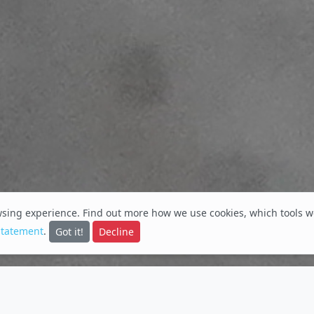
owsing experience. Find out
more
how we use cookies, which tools w
statement
.
Got it!
Decline
rbsfähig und praxistauglich machen, wir wollen Forschun